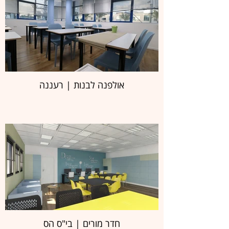
אולפנה לבנות | רעננה
חדר מורים | בי"ס הס