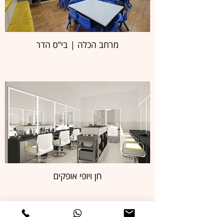
מרחב הכלה | בי"ס הדר
חן ויופי אופקים