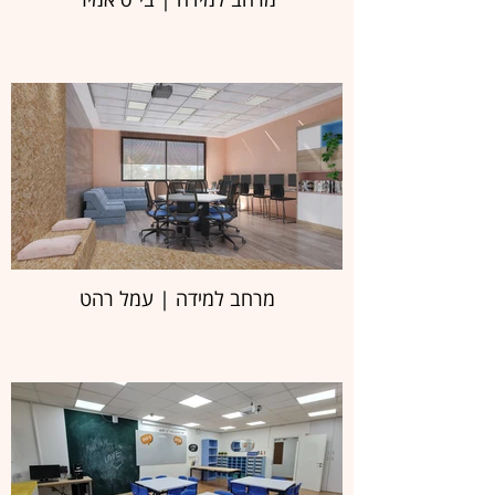
מרחב למידה | עמל רהט