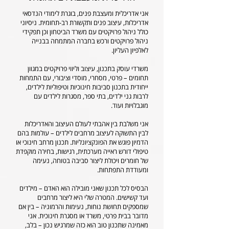
אני אדריכלית ומעצבת פנים, בוגרת לימודי הנדסאי
אדריכלות, עיצוב פנים ותקשורת רב-תחומית. ניסיוני
כולל ניהול פרויקטים עם משרד הביטחון וכן תפקידי
ניהול פרויקטים ורכש בחברה המתמחה בבנייה
לאלפיון העליון.
משרדי עוסק בתכנון, עיצוב וליווי פרויקטים במגוון
תחומים – פרטי, מסחרי, מוסדי וציבורי, עם התמחות
ייחודית בתכנון סביבות חינוכיות וטיפוליות לילדים,
לרבות גני ילדים, בתי ספר, מסגרות לילדים עם
מוגבלויות ועוד.
אני משלבת בין אהבתי לעולם העיצוב והאדריכלות
לבין התשוקה לעיצוב מרחבים לילדים – עולמות בהם
הדמיון פוגש את הפונקציונליות. תכנון מרחב חינוכי או
טיפולי דורש ראייה מערכתית, רגישות, בחירה מוקפדת
של חומרים ויכולת ליצור סביבה בטוחה, נעימה
ומעודדת התפתחות.
הבסיס לכל תכנון שאני מובילה הוא האדם – מילדים
ועד קשישים. המטרה שלי היא ליצור מרחבים
שמספקים תחושת נוחות, נעימות והרמוניה – בין אם
מדובר בבית פרטי, משרד או מסגרת חינוכית. אני
מאמינה שתכנון טוב הוא כזה שמרגיש נכון – בלב,