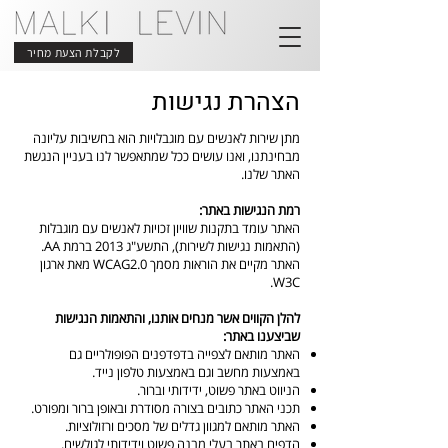
לקבלת הצעת מחיר
הצהרת נגישות
מתן שירות לאנשים עם מוגבלויות הוא בחשיבות עליונה
מבחינתנו, ואנו עושים ככל שמתאפשר לנו בעניין הנגשת
האתר שלנו.
רמת הנגישות באתר:
האתר עומד בתקנות שוויון זכויות לאנשים עם מוגבלות
(התאמות נגישות לשירות), התשע"ג 2013 ברמת AA.
האתר מקיים את הוראות מסמך WCAG2.0 מאת ארגון
W3C.
​להלן הקווים אשר מנחים אותנו, והתאמות הנגישות
שביצענו באתר:
האתר מותאם לצפייה בדפדפנים הפופולריים גם
באמצעות מחשב וגם באמצעות טלפון נייד.
הניווט באתר פשוט, ידידותי וברור.
תכני האתר כתובים בצורה מסודרת ובאופן ברור ומפורט.
האתר מותאם למגוון גדלים של מסכים ורזולוציות.
הדפים באתר בעלי מבנה פשוט וידידותי לגולשים.